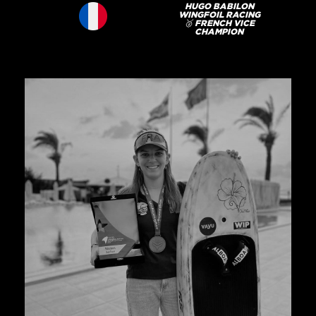
HUGO BABILON
WINGFOIL RACING
🥈 FRENCH VICE
CHAMPION