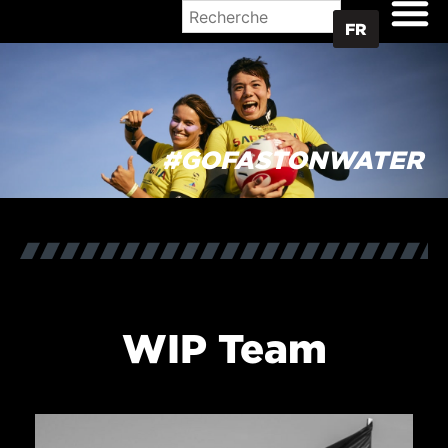
OÙ ACHETER
FR
#GOFASTONWATER
WIP Team