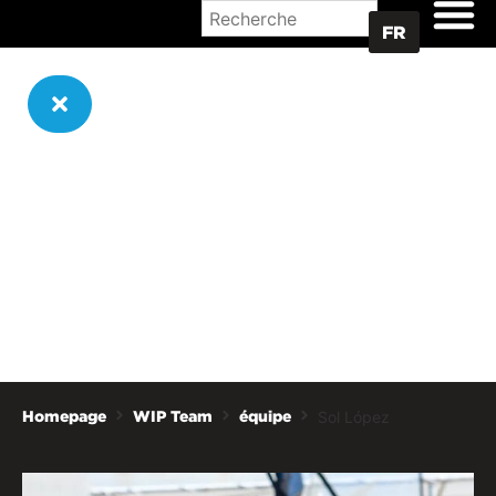
OÙ ACHETER
FR
Sol López
Homepage
WIP Team
équipe