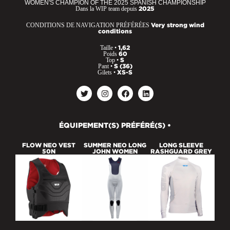
WOMEN'S CHAMPION OF THE 2025 SPANISH CHAMPIONSHIP
Dans la WIP team depuis
2025
CONDITIONS DE NAVIGATION PRÉFÉRÉES
Very strong wind
conditions
Taille •
1,62
Poids
60
Top •
S
Pant •
S (36)
Gilets •
XS-S
ÉQUIPEMENT(S) PRÉFÉRÉ(S) •
FLOW NEO VEST
SUMMER NEO LONG
LONG SLEEVE
50N
JOHN WOMEN
RASHGUARD GREY