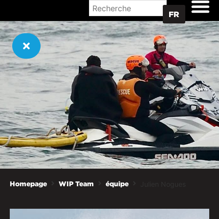
OÙ ACHETER
FR
Julien Nogues
Homepage
WIP Team
équipe