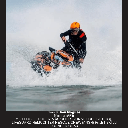
Nom
Julien Nogues
Nationalité
FR
MEILLEURS RÉSULTATS
🚒PROFESSIONAL FIREFIGHTER 🛟
LIFEGUARD HELICOPTER RESCUE CREW (ANSH) 🏍️ JET-SKI 🏄‍♂️
FOUNDER OF S3