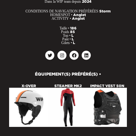
Dans la WIP team depuis
2024
CONDITIONS DE NAVIGATION PRÉFÉRÉES
Storm
HOMESPOT •
Anglet
ACTIVITY •
Anglet
Taille •
186
Poids
85
Top •
L
Pant •
L
Gilets •
L
ÉQUIPEMENT(S) PRÉFÉRÉ(S) •
X-OVER
STEAMER MK2
IMPACT VEST 50N