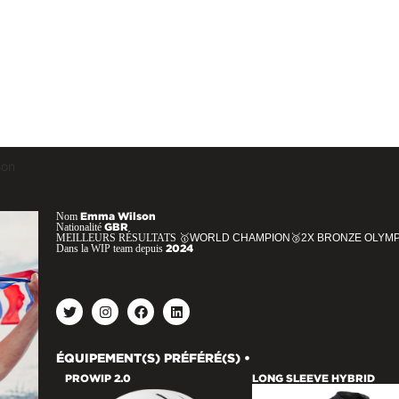
son
Nom
Emma Wilson
Nationalité
GBR
MEILLEURS RÉSULTATS
🥇WORLD CHAMPION🥉2X BRONZE OLYMP
Dans la WIP team depuis
2024
ÉQUIPEMENT(S) PRÉFÉRÉ(S) •
PROWIP 2.0
LONG SLEEVE HYBRID