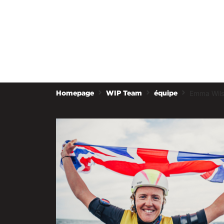
Emma Wil
Homepage
WIP Team
équipe