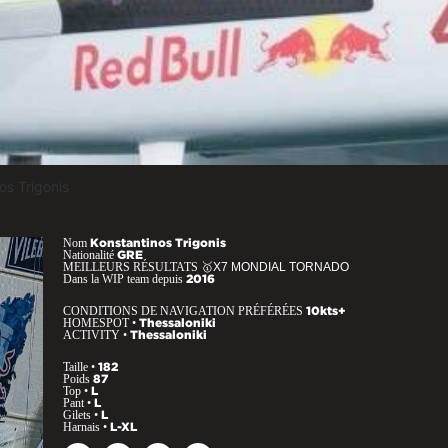
os Trigonis
Nom
Konstantinos Trigonis
Nationalité
GRE
MEILLEURS RÉSULTATS
🥇X7 MONDIAL TORNADO
Dans la WIP team depuis
2016
CONDITIONS DE NAVIGATION PRÉFÉRÉES
10kts+
HOMESPOT •
Thessaloniki
ACTIVITY •
Thessaloniki
Taille •
182
Poids
87
Top •
L
Pant •
L
Gilets •
L
Harnais •
L-XL