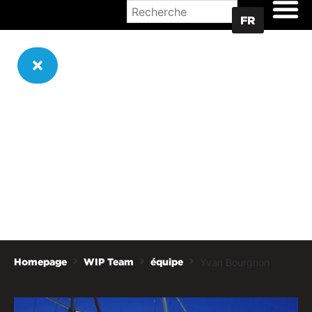
OÙ ACHETER
FR
Yvan Bourgnon
Homepage
WIP Team
équipe