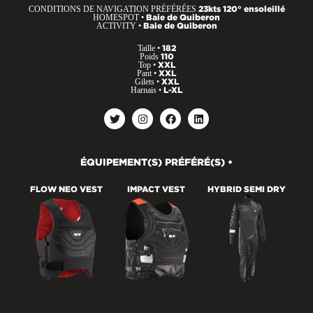
CONDITIONS DE NAVIGATION PRÉFÉRÉES
23kts 120° ensoleillé
HOMESPOT •
Baie de Quiberon
ACTIVITY •
Baie de Quiberon
Taille •
182
Poids
110
Top •
XXL
Pant •
XXL
Gilets •
XXL
Harnais •
L-XL
ÉQUIPEMENT(S) PRÉFÉRÉ(S) •
FLOW NEO VEST
IMPACT VEST
HYBRID SEMI DRY