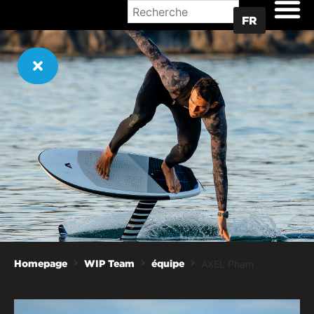
OÙ ACHETER
FR
AXEL Pham
Homepage
WIP Team
équipe