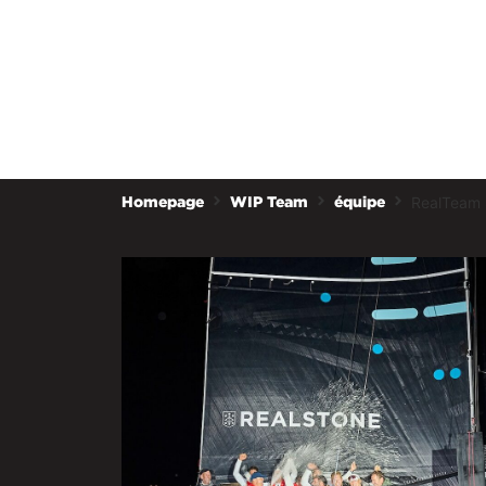
RealTeam S
Homepage
WIP Team
équipe