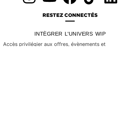
RESTEZ CONNECTÉS
INTÈGRER L'UNIVERS WIP
Accès privilégier aux offres, évènements et
opportunités.
S'abonner
Pas de spam, désinscription à tout moment.
J'accepte les
conditions générales
Votre adresse e-mail est utilisée uniquement pour vous
envoyer notre newsletter et des informations sur les
activités de Forward Wip. Vous pouvez à tout moment
utiliser le lien de désabonnement figurant dans la