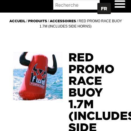
OÙ ACHETER
FR
ACCUEIL
/
PRODUITS
/
ACCESSOIRES
/ RED PROMO RACE BUOY
1.7M (INCLUDES SIDE HORNS)
RED
PROMO
RACE
BUOY
1.7M
(INCLUDE
SIDE