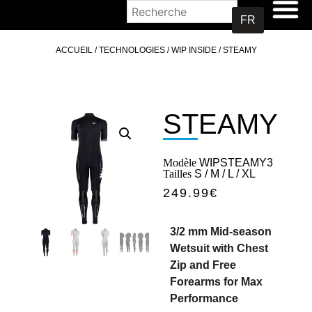
OÙ ACHETER
FR
ACCUEIL
/
TECHNOLOGIES
/
WIP INSIDE
/ STEAMY
STEAMY
Modèle
WIPSTEAMY3
Tailles
S / M / L / XL
249.99
€
3/2 mm Mid-season
Wetsuit with Chest
Zip and Free
Forearms for Max
Performance