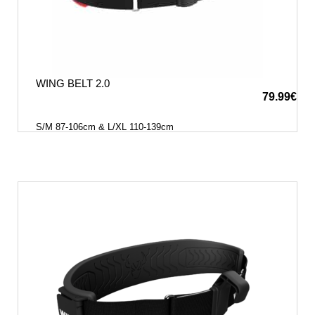
WING BELT 2.0
79.99
€
S/M 87-106cm & L/XL 110-139cm