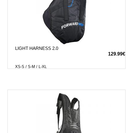
LIGHT HARNESS 2.0
129.99
€
XS-S / S-M / L-XL