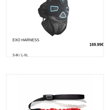
EXO HARNESS
169.99
€
S-M / L-XL