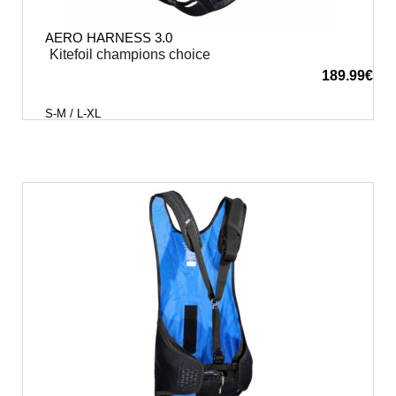
AERO HARNESS 3.0
Kitefoil champions choice
189.99
€
S-M / L-XL