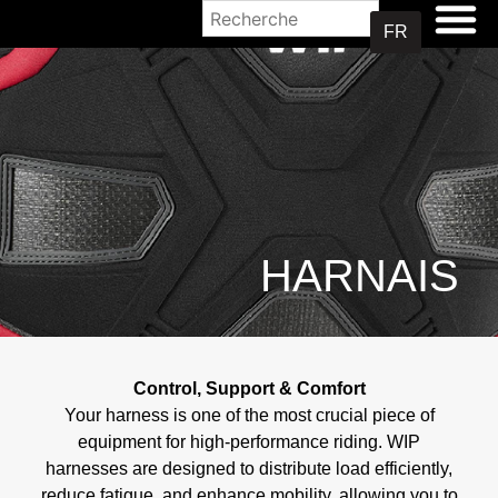
OÙ ACHETER
FR
HARNAIS
Control, Support & Comfort
Your harness is one of the most crucial piece of
equipment for high-performance riding. WIP
harnesses are designed to distribute load efficiently,
reduce fatigue, and enhance mobility, allowing you to