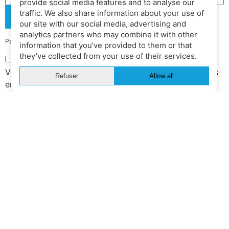
provide social media features and to analyse our
traffic. We also share information about your use of
S'abonner
our site with our social media, advertising and
analytics partners who may combine it with other
Pas de spam, désinscription à tout moment.
information that you’ve provided to them or that
they’ve collected from your use of their services.
J'accepte les
conditions générales
Votre adresse e-mail est utilisée uniquement pour vous
Refuser
Allow all
envoyer notre newsletter et des informations sur les
activités de Forward Wip. Vous pouvez à tout moment
utiliser le lien de désabonnement figurant dans la
newsletter.
INFO