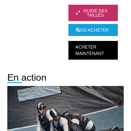
GUIDE DES
TAILLES
OÙ ACHETER
ACHETER
MAINTENANT
En action