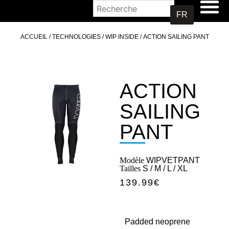
OÙ ACHETER
FR
ACCUEIL
/
TECHNOLOGIES
/
WIP INSIDE
/ ACTION SAILING PANT
ACTION
SAILING
PANT
Modèle
WIPVETPANT
Tailles
S / M / L / XL
139.99
€
Padded neoprene