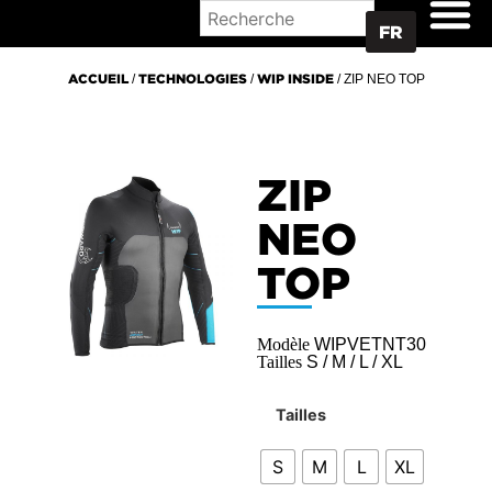
OÙ ACHETER
FR
ACCUEIL
/
TECHNOLOGIES
/
WIP INSIDE
/ ZIP NEO TOP
ZIP
NEO
TOP
Modèle
WIPVETNT30
Tailles
S / M / L / XL
Tailles
S
M
L
XL