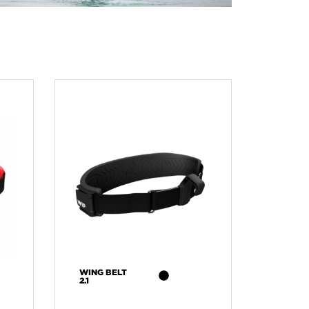
WING BELT
2.1