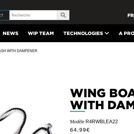
FR
CT
NEWS
WIP TEAM
TECHNOLOGIES
A PR
EASH WITH DAMPENER
WING BO
WITH DA
Modèle
R4RWBLEA22
64.99
€