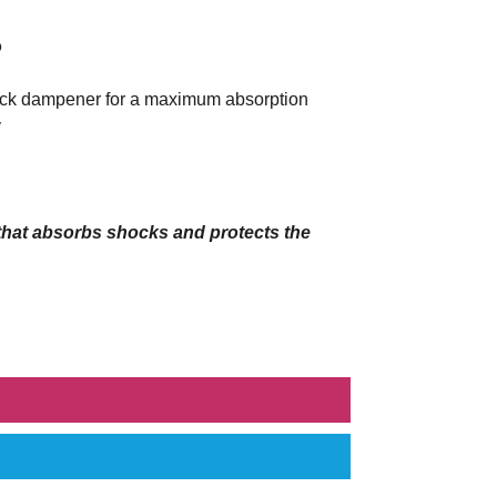
o
ock dampener for a maximum absorption
y
 that absorbs shocks and protects the