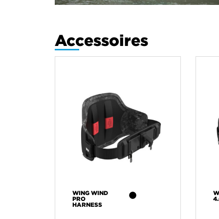
Accessoires
WING WIND
W
PRO
4
HARNESS