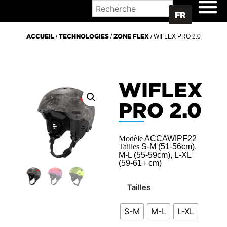
OÙ ACHETER
FR
ACCUEIL
/
TECHNOLOGIES
/
ZONE FLEX
/ WIFLEX PRO 2.0
WIFLEX
PRO 2.0
Modèle
ACCAWIPF22
Tailles
S-M (51-56cm),
M-L (55-59cm), L-XL
(59-61+ cm)
Tailles
S-M
M-L
L-XL