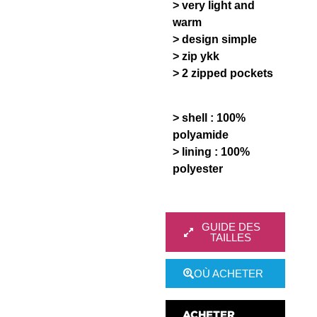
> very light and
warm
> design simple
> zip ykk
> 2 zipped pockets
> shell : 100%
polyamide
> lining : 100%
polyester
GUIDE DES
TAILLES
OÙ ACHETER
ACHETER