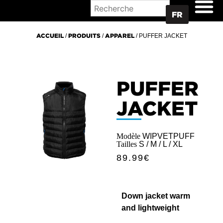
OÙ ACHETER
FR
ACCUEIL
/
PRODUITS
/
APPAREL
/ PUFFER JACKET
PUFFER
JACKET
Modèle
WIPVETPUFF
Tailles
S / M / L / XL
89.99
€
Down jacket warm
and lightweight