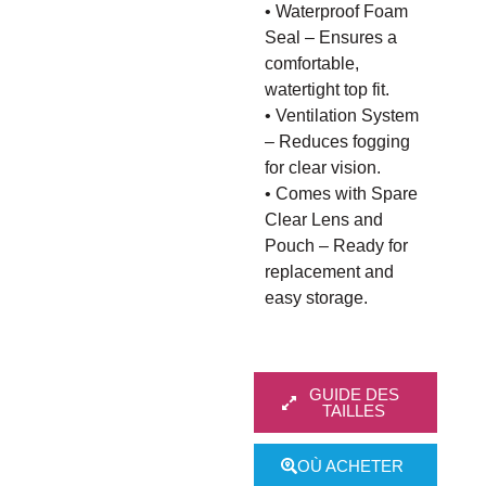
• Waterproof Foam
Seal – Ensures a
comfortable,
watertight top fit.
• Ventilation System
– Reduces fogging
for clear vision.
• Comes with Spare
Clear Lens and
Pouch – Ready for
replacement and
easy storage.
GUIDE DES
TAILLES
OÙ ACHETER