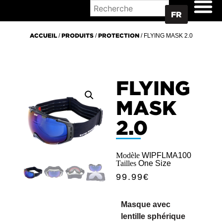
OÙ ACHETER
FR
ACCUEIL
/
PRODUITS
/
PROTECTION
/ FLYING MASK 2.0
FLYING
MASK
2.0
Modèle
WIPFLMA100
Tailles
One Size
99.99
€
Masque avec
lentille sphérique