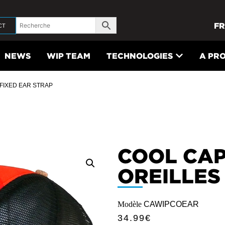
FR
CT
NEWS
WIP TEAM
TECHNOLOGIES
A PR
 FIXED EAR STRAP
COOL CAP
OREILLES
Modèle
CAWIPCOEAR
34.99
€