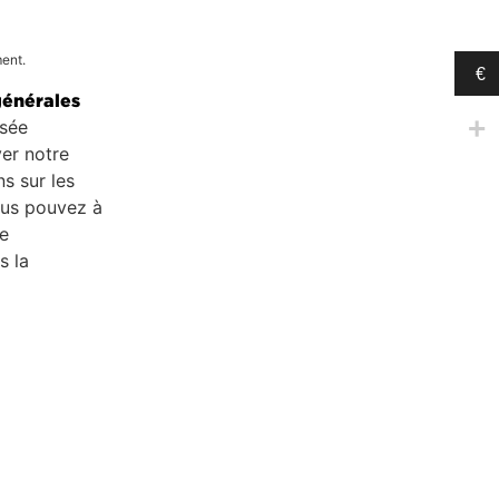
ment.
€
générales
isée
er notre
s sur les
ous pouvez à
de
s la