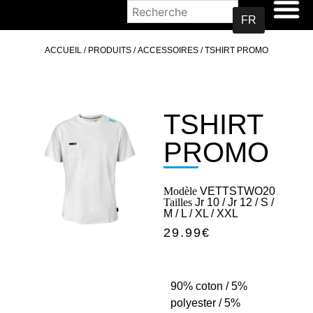
OÙ ACHETER
FR
ACCUEIL
/
PRODUITS
/
ACCESSOIRES
/ TSHIRT PROMO
TSHIRT
PROMO
Modèle
VETTSTWO20
Tailles
Jr 10 / Jr 12 / S /
M / L / XL / XXL
29.99
€
90% coton / 5%
polyester / 5%