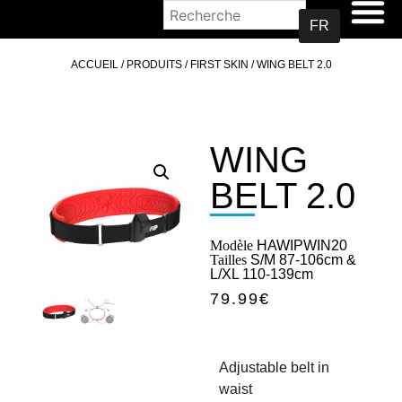
OÙ ACHETER
FR
ACCUEIL
/
PRODUITS
/
FIRST SKIN
/ WING BELT 2.0
WING
BELT 2.0
Modèle
HAWIPWIN20
Tailles
S/M 87-106cm &
L/XL 110-139cm
79.99
€
Adjustable belt in
waist