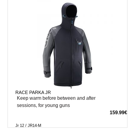
RACE PARKA JR
Keep warm before between and after
sessions, for young guns
159.99
€
Jr 12 / JR14-M