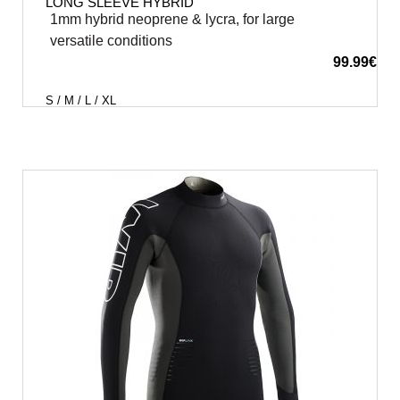
LONG SLEEVE HYBRID
1mm hybrid neoprene & lycra, for large
versatile conditions
99.99
€
S / M / L / XL