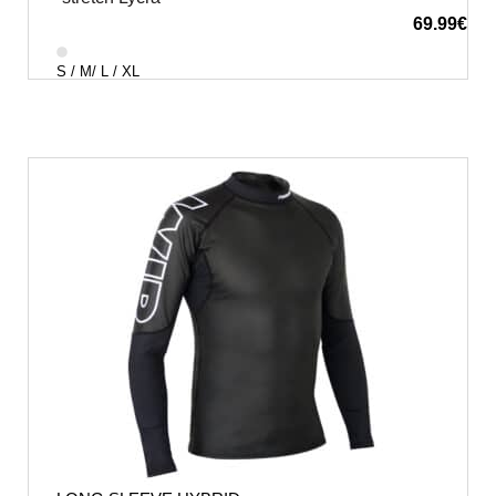
69.99
€
S / M/ L / XL