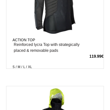
ACTION TOP
Reinforced lycra Top with strategically
placed & removable pads
119.99
€
S / M / L / XL